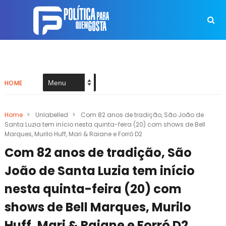
HOME
Home
>
Unlabelled
>
Com 82 anos de tradição, São João de
Santa Luzia tem início nesta quinta-feira (20) com shows de Bell
Marques, Murilo Huff, Mari & Raiane e Forró D2
Com 82 anos de tradição, São
João de Santa Luzia tem início
nesta quinta-feira (20) com
shows de Bell Marques, Murilo
Huff, Mari & Raiane e Forró D2