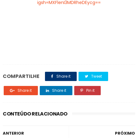
igsh=MXFlenI3MDRheDEycg==
COMPARTILHE
Share it
Tweet
Share it
Share it
Pin it
CONTEÚDO RELACIONADO
ANTERIOR
PRÓXIMO