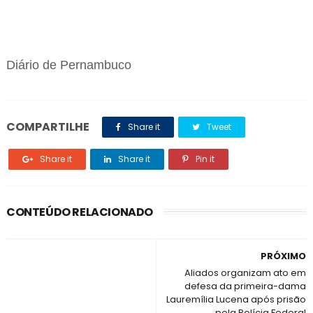
Diário de Pernambuco
COMPARTILHE
Share it
Tweet
Share it
Share it
Pin it
CONTEÚDO RELACIONADO
PRÓXIMO
Aliados organizam ato em
defesa da primeira-dama
Lauremília Lucena após prisão
pela Polícia Federal