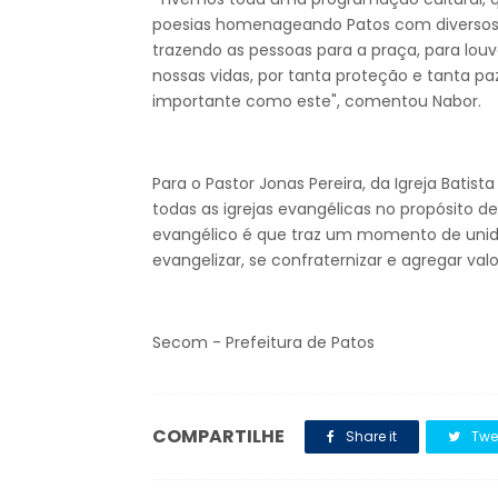
poesias homenageando Patos com diversos c
trazendo as pessoas para a praça, para l
nossas vidas, por tanta proteção e tanta p
importante como este", comentou Nabor.
Para o Pastor Jonas Pereira, da Igreja Batis
todas as igrejas evangélicas no propósito d
evangélico é que traz um momento de unida
evangelizar, se confraternizar e agregar valo
Secom - Prefeitura de Patos
COMPARTILHE
Share it
Twe