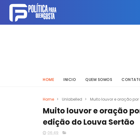
HOME
INICIO
QUEM SOMOS
CONTAT
Home
>
Unlabelled
>
Muito louvor e oração p
Muito louvor e oração p
edição do Louva Sertão
06:49