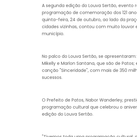
A segunda edição do Louva Sertão, evento re
programação de comemoração dos 121 anos d
quinta-feira, 24 de outubro, ao lado da praç
cidades vizinhas, contou com muito louvor 
município.
No palco do Louva Sertão, se apresentaram: M
Mikelly e Marlon Santana, que são de Patos; 
canção "Sinceridade", com mais de 350 milh
sucessos.
O Prefeito de Patos, Nabor Wanderley, pres
programação cultural que celebrou o aniver
edição do Louva Sertão.
"Tivemos toda uma programação cultural, q