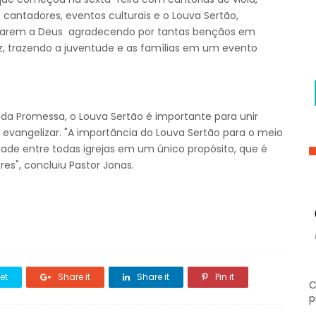
antadores, eventos culturais e o Louva Sertão,
ouvarem a Deus agradecendo por tantas bençãos em
az, trazendo a juventude e as famílias em um evento
ta da Promessa, o Louva Sertão é importante para unir
e evangelizar. "A importância do Louva Sertão para o meio
de entre todas igrejas em um único propósito, que é
res", concluiu Pastor Jonas.
et
Share it
Share it
Pin it
C
p