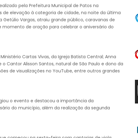
alizado pela Prefeitura Municipal de Patos na
e elevação à categoria de cidade, na noite da última
a Getúlio Vargas, atraiu grande público, caravanas de
e momento de oração para celebrar o aniversário do
inistério Cartas Vivas, da Igreja Batista Central; Anna
e o Cantor Alisson Santos, natural de São Paulo e dono da
ões de visualizações no YouTube, entre outros grandes
tigiou o evento e destacou a importância da
sário do município, além da realização da segunda
ue começou na sexta-feira com cantorias de viola,