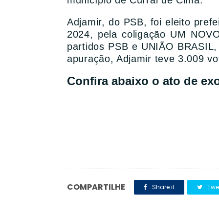
município de Curral de Cima.
Adjamir, do PSB, foi eleito pre
2024, pela coligação UM NO
partidos PSB e UNIÃO BRASIL, 
apuração, Adjamir teve 3.009 vo
Confira abaixo o ato de ex
COMPARTILHE
Share it
Twe