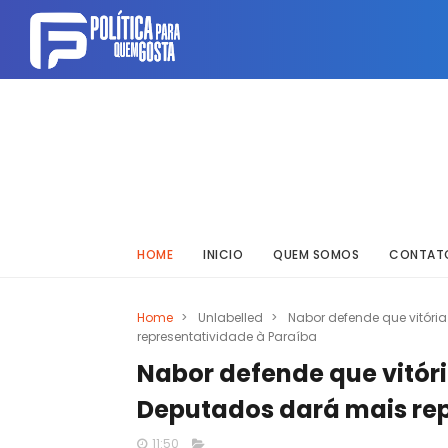
HOME
INICIO
QUEM SOMOS
CONTAT
Home
>
Unlabelled
>
Nabor defende que vitór
representatividade à Paraíba
Nabor defende que vitór
Deputados dará mais rep
11:50