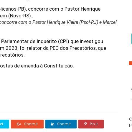
oncorre com o Pastor Henrique Vieira (Psol-RJ) e Marcel
 Parlamentar de Inquérito (CPI) que investigou
m 2023, foi relator da PEC dos Precatórios, que
recatórios.
opostas de emenda à Constituição.
C
et
Share it
Share it
Pin it
p