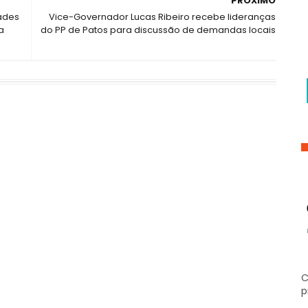
PRÓXIMO
ades
Vice-Governador Lucas Ribeiro recebe lideranças
a
do PP de Patos para discussão de demandas locais
C
p