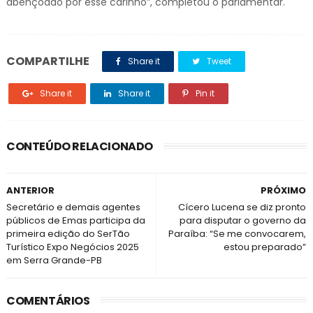
abençoado por esse carinho”, completou o parlamentar.
COMPARTILHE
Share it
Tweet
Share it
Share it
Pin it
CONTEÚDO RELACIONADO
ANTERIOR
PRÓXIMO
Secretário e demais agentes
Cícero Lucena se diz pronto
públicos de Emas participa da
para disputar o governo da
primeira edição do SerTão
Paraíba: “Se me convocarem,
Turístico Expo Negócios 2025
estou preparado”
em Serra Grande-PB
COMENTÁRIOS