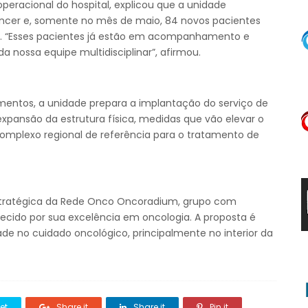
peracional do hospital, explicou que a unidade
câncer e, somente no mês de maio, 84 novos pacientes
ão. “Esses pacientes já estão em acompanhamento e
a nossa equipe multidisciplinar”, afirmou.
entos, a unidade prepara a implantação do serviço de
 expansão da estrutura física, medidas que vão elevar o
omplexo regional de referência para o tratamento de
stratégica da Rede Onco Oncoradium, grupo com
ecido por sua excelência em oncologia. A proposta é
dade no cuidado oncológico, principalmente no interior da
et
Share it
Share it
Pin it