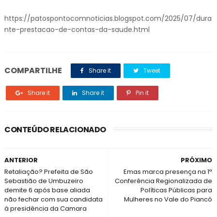
https://patospontocomnoticias.blogspot.com/2025/07/dura
nte-prestacao-de-contas-da-saude.html
COMPARTILHE
Share it
Tweet
Share it
Share it
Pin it
CONTEÚDO RELACIONADO
ANTERIOR
PRÓXIMO
Retaliação? Prefeita de São
Emas marca presença na 1ª
Sebastião de Umbuzeiro
Conferência Regionalizada de
demite 6 após base aliada
Políticas Públicas para
não fechar com sua candidata
Mulheres no Vale do Piancó
à presidência da Camara