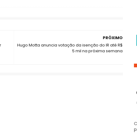
PRÓXIMO
r
Hugo Motta anuncia votação da isenção do IR até R$
5 mil na próxima semana
C
p