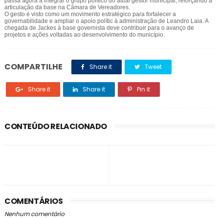
passa agora a integrar o grupo político do atual gestor municipal, reforçando a
articulação da base na Câmara de Vereadores.
O gesto é visto como um movimento estratégico para fortalecer a
governabilidade e ampliar o apoio polític à administração de Leandro Laia. A
chegada de Jackes à base governista deve contribuir para o avanço de
projetos e ações voltadas ao desenvolvimento do município.
COMPARTILHE
Share it
Tweet
Share it
Share it
Pin it
CONTEÚDO RELACIONADO
COMENTÁRIOS
Nenhum comentário