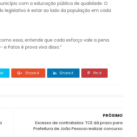
unicípio com a educação pública de qualidade. O
do legislativo é estar ao lado da população em cada
como essa, entende que cada esforço vale a pena.
 e Patos é prova viva disso.”
et
Share it
Share it
Pin it
PRÓXIMO
a
Excesso de contratados: TCE dá prazo para
Prefeitura de João Pessoa realizar concurso