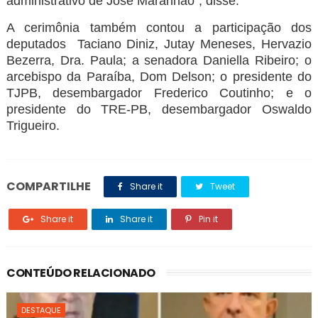
administrativo de José Maranhão”, disse.
A cerimônia também contou a participação dos
deputados Taciano Diniz, Jutay Meneses, Hervazio
Bezerra, Dra. Paula; a senadora Daniella Ribeiro; o
arcebispo da Paraíba, Dom Delson; o presidente do
TJPB, desembargador Frederico Coutinho; e o
presidente do TRE-PB, desembargador Oswaldo
Trigueiro.
COMPARTILHE
Share it
Tweet
Share it
Share it
Pin it
CONTEÚDO RELACIONADO
DESTAQUE