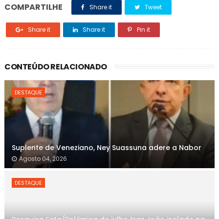
COMPARTILHE
Share it
Tweet
Share it
Share it
Pin it
CONTEÚDO RELACIONADO
DESTAQUE
Suplente de Veneziano, Ney Suassuna adere a Nabor
Agosto 04, 2026
DESTAQUE