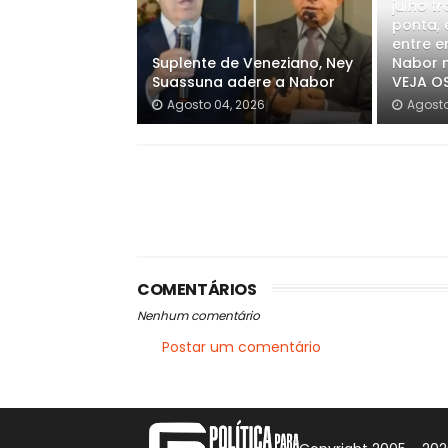
julho t
ponta, 
entre e
Suplente de Veneziano, Ney
Nabor n
Suassuna adere a Nabor
VEJA O
Agosto 04, 2026
Agosto
COMENTÁRIOS
Nenhum comentário
Postar um comentário