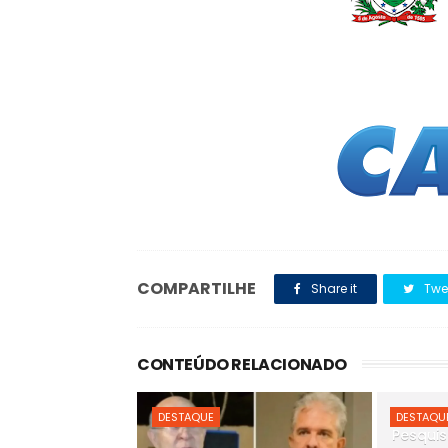
COMPARTILHE
Share it
Twe
CONTEÚDO RELACIONADO
DESTAQUE
DESTAQU
Pesquis