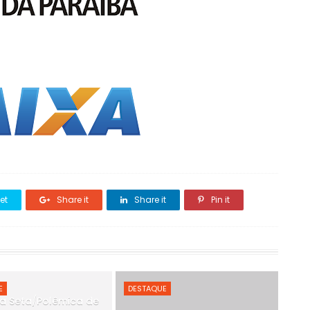
et
Share it
Share it
Pin it
E
DESTAQUE
a Seta/Polêmica de