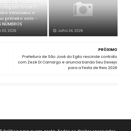
raz João isolado na
e empate técnico
ntre Veneziano e
o primeiro voto -
S NÚMEROS
 03, 2026
Julho 24, 2026
PRÓXIMO
Prefeitura de São José do Egito rescinde contrato
com Zezé Di Camargo e anuncia banda Seu Desejo
para a Festa de Reis 2026