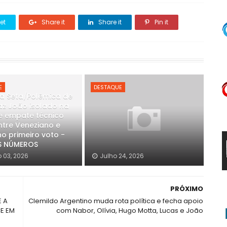
et
Share it
Share it
Pin it
E
DESTAQUE
a Seta/Polêmica de
raz João isolado na
e empate técnico
ntre Veneziano e
o primeiro voto -
S NÚMEROS
 03, 2026
Julho 24, 2026
PRÓXIMO
E A
Clemildo Argentino muda rota política e fecha apoio
E EM
com Nabor, Olívia, Hugo Motta, Lucas e João