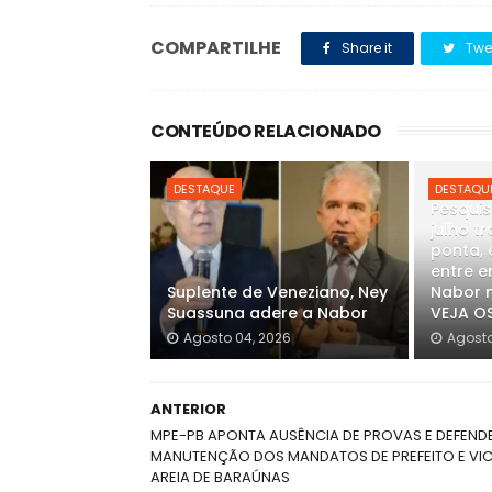
COMPARTILHE
Share it
Twe
CONTEÚDO RELACIONADO
DESTAQUE
DESTAQU
Pesquis
julho t
ponta, 
entre e
Suplente de Veneziano, Ney
Nabor n
Suassuna adere a Nabor
VEJA O
Agosto 04, 2026
Agosto
ANTERIOR
MPE-PB APONTA AUSÊNCIA DE PROVAS E DEFEND
MANUTENÇÃO DOS MANDATOS DE PREFEITO E VIC
AREIA DE BARAÚNAS