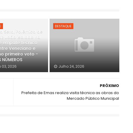
E
DESTAQUE
a Seta/Polêmica de
raz João isolado na
e empate técnico
ntre Veneziano e
o primeiro voto -
S NÚMEROS
 03, 2026
Julho 24, 2026
PRÓXIMO
Prefeita de Emas realiza visita técnica as obras do
Mercado Público Municipal