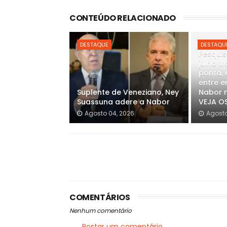
CONTEÚDO RELACIONADO
DESTAQUE
DESTAQU
Pesquis
julho t
ponta, 
entre e
Suplente de Veneziano, Ney
Nabor n
Suassuna adere a Nabor
VEJA O
Agosto 04, 2026
Agosto
COMENTÁRIOS
Nenhum comentário
Postar um comentário