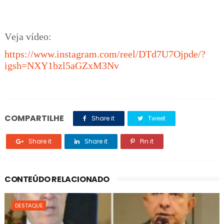
Veja vídeo:
https://www.instagram.com/reel/DTd7U7Ojpde/?
igsh=NXY1bzl5aGZxM3Nv
COMPARTILHE
Share it
Tweet
Share it
Share it
Pin it
CONTEÚDO RELACIONADO
DESTAQUE