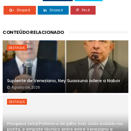
Share it
Share it
Pin it
CONTEÚDO RELACIONADO
DESTAQUE
Suplente de Veneziano, Ney Suassuna adere a Nabor
Agosto 04, 2026
DESTAQUE
Pesquisa Seta/Polêmica de julho traz João isolado na
ponta, e empate técnico entre entre Veneziano e