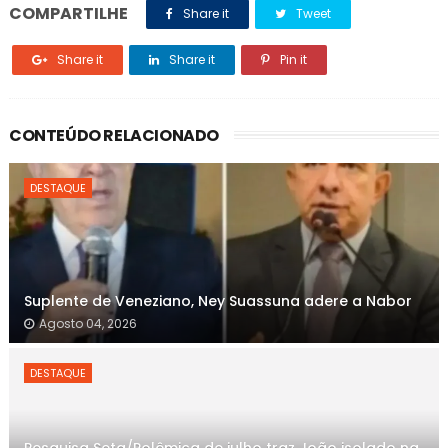
COMPARTILHE
Share it
Tweet
Share it
Share it
Pin it
CONTEÚDO RELACIONADO
DESTAQUE
Suplente de Veneziano, Ney Suassuna adere a Nabor
Agosto 04, 2026
DESTAQUE