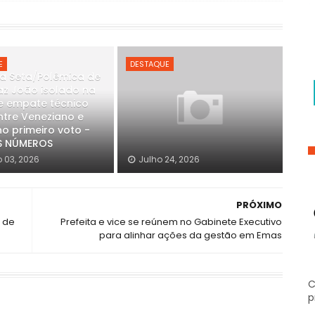
E
DESTAQUE
a Seta/Polêmica de
raz João isolado na
e empate técnico
ntre Veneziano e
o primeiro voto -
S NÚMEROS
 03, 2026
Julho 24, 2026
PRÓXIMO
o de
Prefeita e vice se reúnem no Gabinete Executivo
para alinhar ações da gestão em Emas
C
p