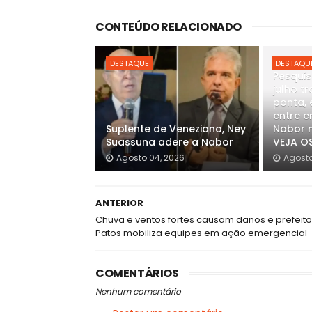
CONTEÚDO RELACIONADO
DESTAQUE
DESTAQU
Pesquis
julho t
ponta, 
entre e
Suplente de Veneziano, Ney
Nabor n
Suassuna adere a Nabor
VEJA O
Agosto 04, 2026
Agosto
ANTERIOR
Chuva e ventos fortes causam danos e prefeit
Patos mobiliza equipes em ação emergencial
COMENTÁRIOS
Nenhum comentário