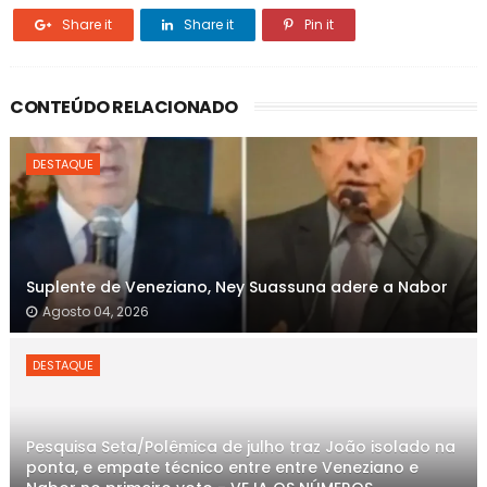
Share it
Share it
Pin it
CONTEÚDO RELACIONADO
DESTAQUE
Suplente de Veneziano, Ney Suassuna adere a Nabor
Agosto 04, 2026
DESTAQUE
Pesquisa Seta/Polêmica de julho traz João isolado na
ponta, e empate técnico entre entre Veneziano e