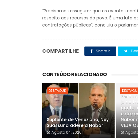
“Precisamos assegurar que os eventos con
respeito aos recursos do povo. É uma luta por
contratações públicas”, concluiu o parlamen
COMPARTILHE
Share it
Twe
CONTEÚDO RELACIONADO
DESTAQUE
DESTAQU
Pesquis
julho t
ponta, 
entre e
Suplente de Veneziano, Ney
Nabor n
Suassuna adere a Nabor
VEJA O
Agosto 04, 2026
Agosto