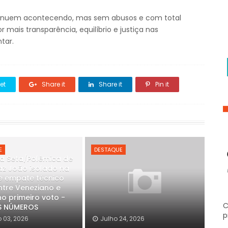
tinuem acontecendo, mas sem abusos e com total
 mais transparência, equilíbrio e justiça nas
tar.
et
Share it
Share it
Pin it
E
DESTAQUE
a Seta/Polêmica de
raz João isolado na
e empate técnico
ntre Veneziano e
o primeiro voto -
C
S NÚMEROS
p
 03, 2026
Julho 24, 2026