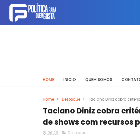
HOME
INICIO
QUEM SOMOS
CONTAT
Home
>
Destaque
>
Taciano Diniz cobra critér
Taciano Diniz cobra crité
de shows com recursos p
06:25
Destaque