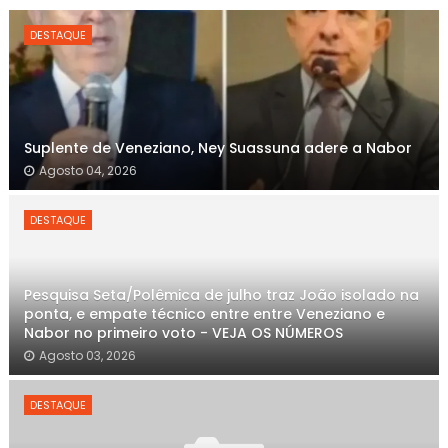
DESTAQUE
Suplente de Veneziano, Ney Suassuna adere a Nabor
Agosto 04, 2026
DESTAQUE
Pesquisa Seta/Polêmica de julho traz João isolado na
ponta, e empate técnico entre entre Veneziano e
Nabor no primeiro voto - VEJA OS NÚMEROS
Agosto 03, 2026
DESTAQUE