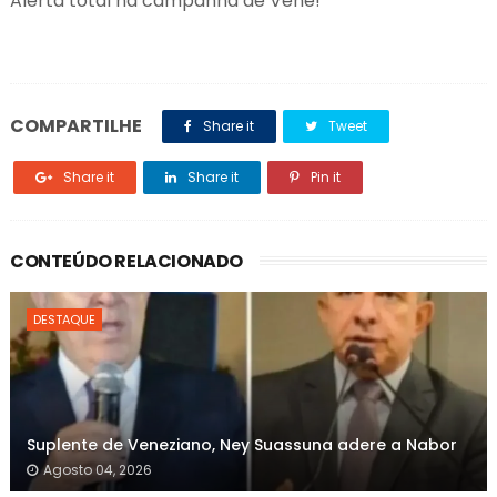
Alerta total na campanha de Vené!
COMPARTILHE
Share it
Tweet
Share it
Share it
Pin it
CONTEÚDO RELACIONADO
DESTAQUE
Suplente de Veneziano, Ney Suassuna adere a Nabor
Agosto 04, 2026