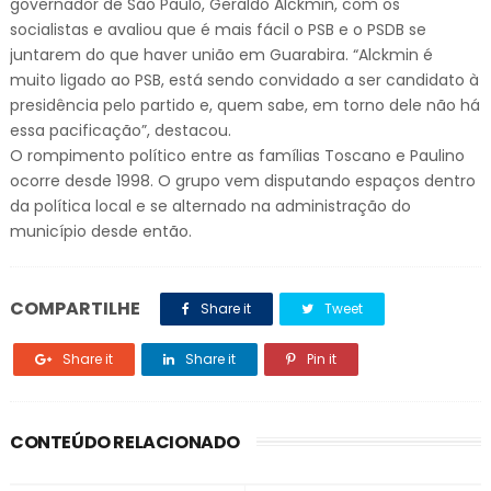
governador de São Paulo, Geraldo Alckmin, com os
socialistas e avaliou que é mais fácil o PSB e o PSDB se
juntarem do que haver união em Guarabira. “Alckmin é
muito ligado ao PSB, está sendo convidado a ser candidato à
presidência pelo partido e, quem sabe, em torno dele não há
essa pacificação”, destacou.
O rompimento político entre as famílias Toscano e Paulino
ocorre desde 1998. O grupo vem disputando espaços dentro
da política local e se alternado na administração do
município desde então.
COMPARTILHE
Share it
Tweet
Share it
Share it
Pin it
CONTEÚDO RELACIONADO