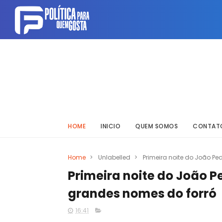
HOME
INICIO
QUEM SOMOS
CONTAT
Home
>
Unlabelled
>
Primeira noite do João P
Primeira noite do João P
grandes nomes do forró
16:41