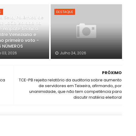
E
DESTAQUE
a Seta/Polêmica de
raz João isolado na
e empate técnico
ntre Veneziano e
o primeiro voto -
S NÚMEROS
 03, 2026
Julho 24, 2026
PRÓXIMO
ica
TCE-PB rejeita relatório da auditoria sobre aumento
de servidores em Teixeira, afirmando, por
unanimidade, que não tem competência para
discutir matéria eleitoral