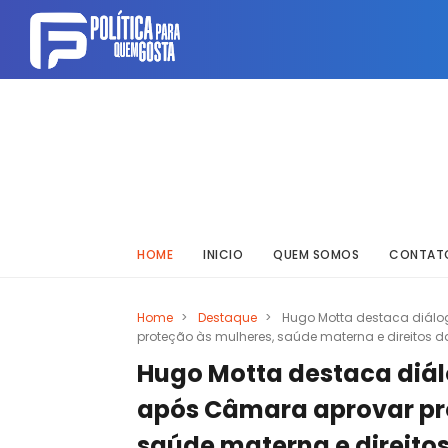
HOME
INICIO
QUEM SOMOS
CONTAT
Home
>
Destaque
>
Hugo Motta destaca diál
proteção às mulheres, saúde materna e direitos d
Hugo Motta destaca diá
após Câmara aprovar pro
saúde materna e direitos