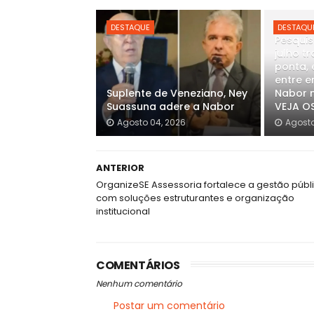
DESTAQUE
DESTAQU
Pesquis
julho t
ponta, 
entre e
Suplente de Veneziano, Ney
Nabor n
Suassuna adere a Nabor
VEJA O
Agosto 04, 2026
Agosto
ANTERIOR
OrganizeSE Assessoria fortalece a gestão públ
com soluções estruturantes e organização
institucional
COMENTÁRIOS
Nenhum comentário
Postar um comentário