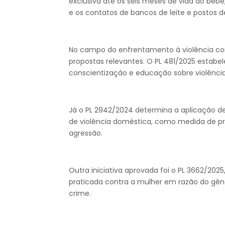
exclusiva até os seis meses de vida do beb
e os contatos de bancos de leite e postos 
No campo do enfrentamento à violência con
propostas relevantes. O PL 481/2025 estab
conscientização e educação sobre violência
Já o PL 2942/2024 determina a aplicação d
de violência doméstica, como medida de pr
agressão.
Outra iniciativa aprovada foi o PL 3662/2025
praticada contra a mulher em razão do gên
crime.