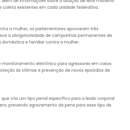
ê, além de informações sobre a doação de leite materno
de coleta existentes em cada unidade federativa.
tra a mulher, os parlamentares aprovaram três
elece a obrigatoriedade de campanhas permanentes de
 doméstica e familiar contra a mulher.
e monitoramento eletrônico para agressores em casos
oteção às vítimas e prevenção de novos episódios de
, que cria um tipo penal específico para a lesão corporal
ero, prevendo agravamento da pena para esse tipo de